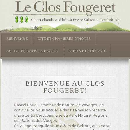
Gîte et chambres d'hôte à Evette-Salbert – Territoire de
Belfort
BIENVENUE
GITE ET CHAMBRES D’HOTES
ALLER AU CONTENU PRINCIPAL
ALLER AU CONTENU SECONDAIRE
ACTIVITÉS DANS LA RÉGION
TARIFS ET CONTACT
BIENVENUE AU CLOS
FOUGERET!
Pascal Houel, amateur de nature, de voyages, de
convivialité, vous accueille dans sa maison récente
d’Evette-Salbert commune du Parc Naturel Régional
des Ballons des Vosges.
Ce village tranquille situé à 8km de Belfort, au pied su