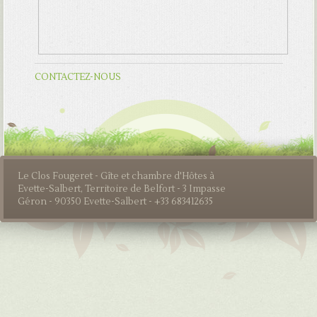
CONTACTEZ-NOUS
Le Clos Fougeret - Gîte et chambre d'Hôtes à
Evette-Salbert, Territoire de Belfort - 3 Impasse
Géron - 90350 Evette-Salbert - +33 683412635